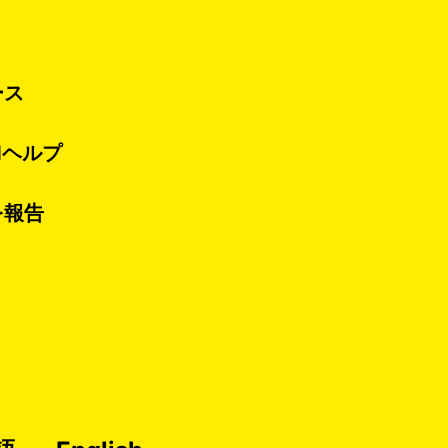
ース
idヘルプ
を報告