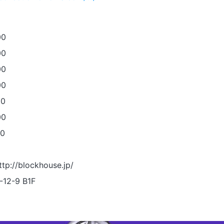
00
00
00
00
00
00
00
p://blockhouse.jp/
2-9 B1F