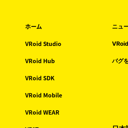
ホーム
ニュ
VRoid Studio
VRo
VRoid Hub
バグ
VRoid SDK
VRoid Mobile
VRoid WEAR