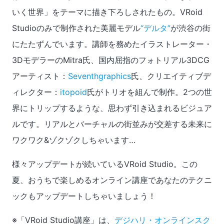
いく世界」をテーマに描き下ろしされたもの。VRoid
Studioのみで制作された美麗モデル
“デルタ”
が渋谷の街
にたたずんでいます。講師を務めたイラストレーター・
3DモデラーのMitra氏、国内屈指のフォトリアル3DCG
アーティスト：
Seventhgraphics
氏、クリエイティブデ
ィレクター：
itopoid
氏がトリオを組んで制作。2つの世
界にトリップするような、思わず引き込まれるビジュア
ルです。リアルとバーチャルの街並みが交差する未来に
ワクワク&ゾクゾクしちゃいます…
様々アップデートが続いているVRoid Studio。この
夏、おうちで楽しめるオンライン講座であなたのテクニ
ックもアップデートしちゃいましょう！
※「VRoid Studio講座」は、
デジハリ・オンラインスク