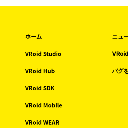
ホーム
ニュ
VRoid Studio
VRo
VRoid Hub
バグ
VRoid SDK
VRoid Mobile
VRoid WEAR