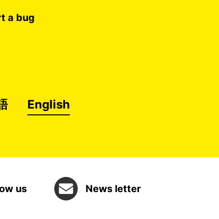
t a bug
語
English
low us
News letter